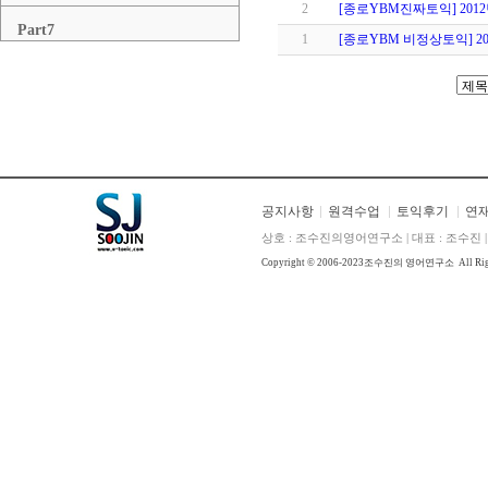
2
[종로YBM진짜토익] 201
Part7
1
[종로YBM 비정상토익] 201
공지사항
원격수업
토익후기
연
상호 : 조수진의영어연구소 | 대표 : 조수진 | E
Copyright © 2006-2023
조수진의 영어연구소
All Ri