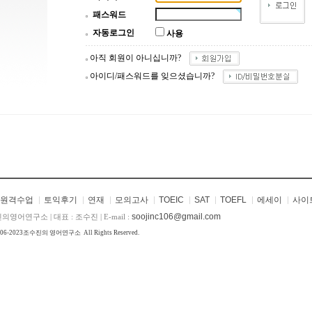
패스워드
자동로그인
사용
아직 회원이 아니십니까?
아이디/패스워드를 잊으셨습니까?
원격수업
토익후기
연재
모의고사
TOEIC
SAT
TOEFL
에세이
사이
soojinc106@gmail.com
의영어연구소 | 대표 : 조수진 | E-mail :
006-2023
조수진의 영어연구소
All Rights Reserved.