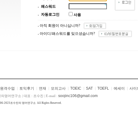
패스워드
자동로그인
사용
아직 회원이 아니십니까?
아이디/패스워드를 잊으셨습니까?
원격수업
토익후기
연재
모의고사
TOEIC
SAT
TOEFL
에세이
사이
soojinc106@gmail.com
의영어연구소 | 대표 : 조수진 | E-mail :
006-2023
조수진의 영어연구소
All Rights Reserved.